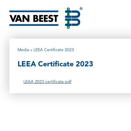
Overslaan
en
naar
de
inhoud
gaan
Media
LEEA Certificate 2023
Kruimelpad
LEEA Certificate 2023
LEAA 2023 certificate.pdf